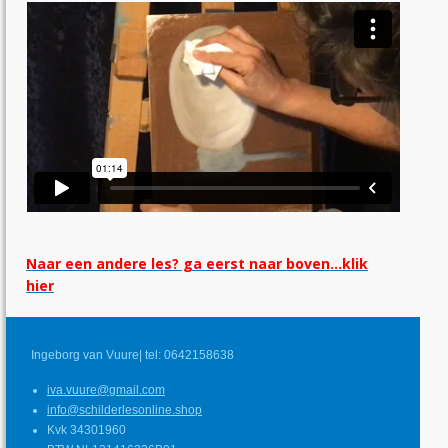
Naar een andere les? ga eerst naar boven…klik
hier
Ingeborg van Vuure| tel: 0642158638
iva.vuure@gmail.com
info@schilderlesonline.shop
Kvk 34301960