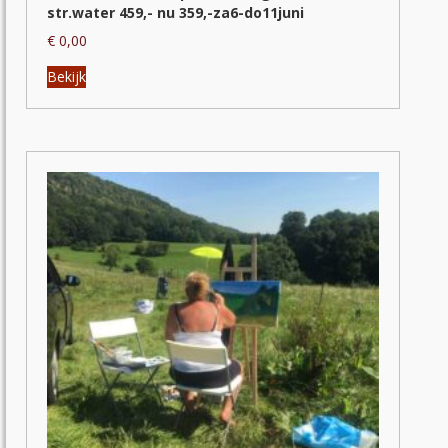
str.water 459,- nu 359,-za6-do11juni
€
0,00
Dit
Bekijk
product
heeft
meerdere
variaties.
Deze
optie
kan
gekozen
worden
op
de
productpagina