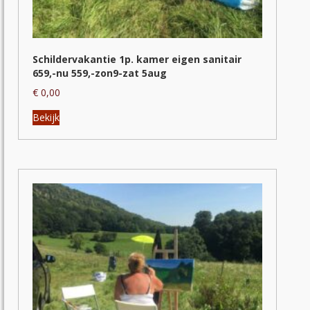
Schildervakantie 1p. kamer eigen sanitair
659,-nu 559,-zon9-zat 5aug
€
0,00
Dit
Bekijk
product
heeft
meerdere
variaties.
Deze
optie
kan
gekozen
worden
op
de
productpagina