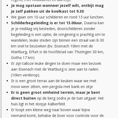
Je mag opstaan wanneer jezelf wilt, ontbijt mag
je zelf pakken uit de koelkast tot 9.30
We gaan om 10 uur schilderen en rond 13 uur lunchen.
Schilderbegeleiding is er tot 13.00uur.
Daarna kan
je je middag vrij besteden, doorschilderen zonder
begeleiding is een optie, de omgeving is prachtig om te
wandelen, leuke steden zijn binnen een straal van 8-30
km snel te bezoeken (bv. Eisenach 10km met de
Wartburg, Erfurt is de hoofdstad van Thüringen 30 km,
Gotha 17 km)
Er zijn talloze leuke dingen te doen maar een bezoek
aan Eisenach met de Wartburg is zeer aan te raden.
(10km verderop).
Er is een groot terras aan de keuken waar we met
mooi weer zitten, een pergola met bank en zitje
Er is geen groot omheind terrein, maar je bent
direct buiten
op de berg zodra je de tuin uitgaat. Het
huis ligt in het dorpje Kälberfeld.
Er loopt een kleine weg naar boven waar bijna
niemand komt, behalve de boer voor controle voor de