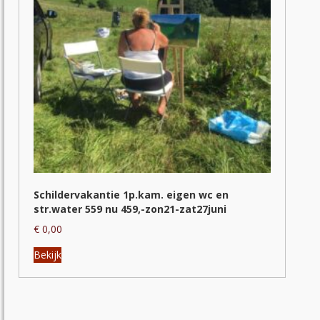
op
de
productpagina
Schildervakantie 1p.kam. eigen wc en
str.water 559 nu 459,-zon21-zat27juni
€
0,00
Dit
Bekijk
product
heeft
meerdere
variaties.