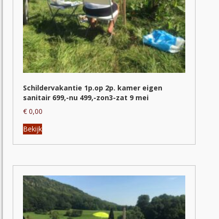
Schildervakantie 1p.op 2p. kamer eigen
sanitair 699,-nu 499,-zon3-zat 9 mei
€
0,00
Dit
Bekijk
product
heeft
meerdere
variaties.
Deze
optie
kan
gekozen
worden