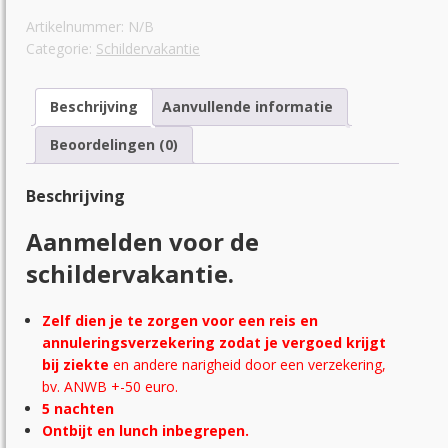
kamer
Artikelnummer:
N/B
eigen
Categorie:
Schildervakantie
sanitair
499,-
nu399,-
Beschrijving
Aanvullende informatie
zat12-
do17sept
Beoordelingen (0)
aantal
Beschrijving
Aanmelden voor de
schildervakantie.
Zelf dien je te zorgen voor een reis en
annuleringsverzekering zodat je vergoed krijgt
bij ziekte
en andere narigheid door een verzekering,
bv. ANWB +-50 euro.
5 nachten
Ontbijt en lunch inbegrepen.