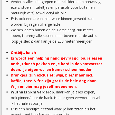
Verder is alles inbegrepen mbt schilderen en aanwezig,
ezels, stoelen, tafeltjes en parasols voor buiten en
natuurlijk verf, zowel acryl als olie.
Er is ook een atelier hier waar binnen gewerkt kan
worden bij regen of erge hitte
We schilderen buiten op de Hörselberg 200 meter
lopen, ik breng alle spullen naar boven met de auto,
loop je slecht dan kan je de 200 meter meerijden
Ontbijt, lunch
Er wordt een helping hand gevraagd, oa. je eigen
ontbijt/lunch pakken en je bord in de vaatwasser
doen. Je eigen wc. en kamer schoonhouden.
Drankjes zijn exclusief: wijn, bier/ maar incl.
koffie, thee & fris zijn gratis de hele dag door.
Wijn en bier mag jezelf meenemen.
Wutha is 5km verderop
, daar kan je alles kopen,
ook pinnen/naar de bank. Heb je geen vervoer dan wil
ik het halen voor je.
Er is een heerlijke eetzaal waar je kan zitten als het
regent, met houtkachel en barretje.