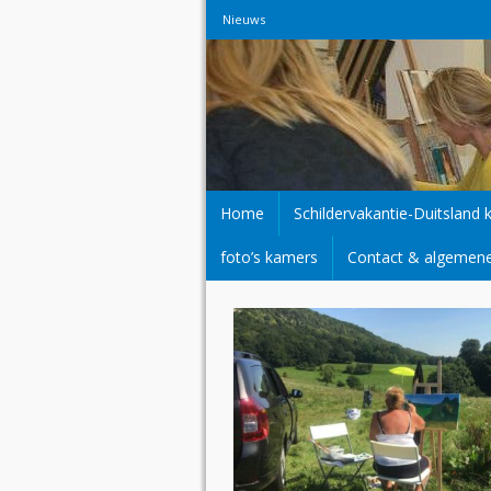
Nieuws
Home
Schildervakantie-Duitsland 
foto’s kamers
Contact & algemen