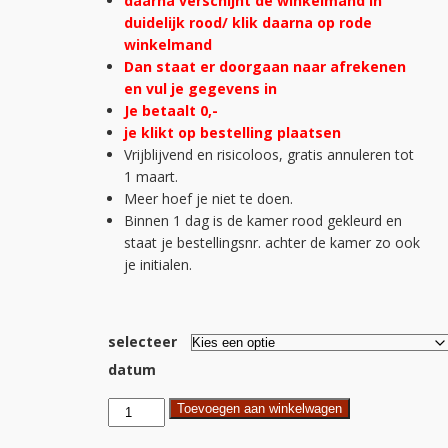
daarna verschijnt de winkelmand in
duidelijk rood/ klik daarna op rode
winkelmand
Dan staat er doorgaan naar afrekenen
en vul je gegevens in
Je betaalt 0,-
je klikt op bestelling plaatsen
Vrijblijvend en risicoloos, gratis annuleren tot
1 maart.
Meer hoef je niet te doen.
Binnen 1 dag is de kamer rood gekleurd en
staat je bestellingsnr. achter de kamer zo ook
je initialen.
selecteer
datum
Schildervakantie
Toevoegen aan winkelwagen
2p.