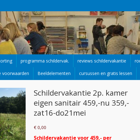
korting
programma schildervak.
reviews schildervakantie
ro
e voorwaarden
Beeldelementen
cursussen en gratis lessen
Schildervakantie 2p. kamer
eigen sanitair 459,-nu 359,-
zat16-do21mei
€
0,00
Schildervakantie voor 459,- per