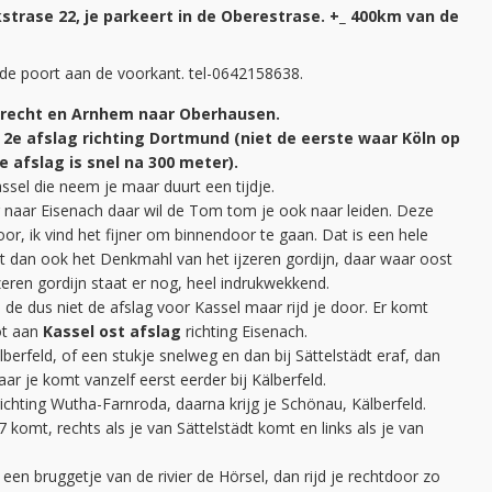
strase 22, je parkeert in de Oberestrase. +_ 400km van de
et de poort aan de voorkant. tel-0642158638.
recht en Arnhem naar Oberhausen.
e
2e afslag richting Dortmund (niet de eerste waar Köln op
e afslag is snel na 300 meter).
assel die neem je maar duurt een tijdje.
g naar Eisenach daar wil de Tom tom je ook naar leiden. Deze
or, ik vind het fijner om binnendoor te gaan. Dat is een hele
rt dan ook het Denkmahl van het ijzeren gordijn, daar waar oost
eren gordijn staat er nog, heel indrukwekkend.
de dus niet de afslag voor Kassel maar rijd je door. Er komt
ot aan
Kassel ost afslag
richting Eisenach.
berfeld, of een stukje snelweg en dan bij Sättelstädt eraf, dan
aar je komt vanzelf eerst eerder bij Kälberfeld.
ichting Wutha-Farnroda, daarna krijg je Schönau, Kälberfeld.
B7 komt, rechts als je van Sättelstädt komt en links als je van
een bruggetje van de rivier de Hörsel, dan rijd je rechtdoor zo