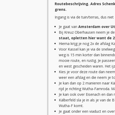
Routebeschrijving. Adres Schenk
grens.
Ingang is via de tuin/terras, dus ni
Je gaat van
Amsterdam over Ut
Bij Kreuz Oberhausen neem je d
staat, opletten hier want de 2
Hierna krijg je nog 2x de afslag K
Voor Kassel kan je via de snelwe
weg is 15 min korter dan binnendo
mooie route, en rustig. Je passee
en west gescheiden waren. Het ijz
Kies je voor deze route dan neem 
weer een afslag en die neem je t
Je kan dan op 2 manieren naar Käl
rijd je richting Wutha-Farnroda. M
Je kan ook over Eisenach en dan r
Kälberfeld sla je in als je van de 
Wutha-F komt.
Je gaat onder een viaduct en over 