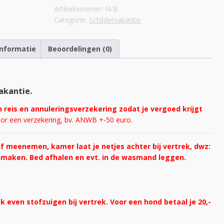
kamer
Artikelnummer:
N/B
eigen
Categorie:
Schildervakantie
sanitair
459,-
nu
informatie
Beoordelingen (0)
359,-
zat16-
do21mei
aantal
akantie.
n reis en annuleringsverzekering zodat je vergoed krijgt
oor een verzekering, bv. ANWB +-50 euro.
 meenemen, kamer laat je netjes achter bij vertrek, dwz:
maken. Bed afhalen en evt. in de wasmand leggen.
even stofzuigen bij vertrek. Voor een hond betaal je 20,-