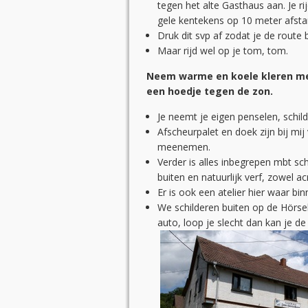
tegen het alte Gasthaus aan. Je r
gele kentekens op 10 meter afsta
Druk dit svp af zodat je de route 
Maar rijd wel op je tom, tom.
Neem warme en koele kleren mee
een hoedje tegen de zon.
Je neemt je eigen penselen, schil
Afscheurpalet en doek zijn bij mij
meenemen.
Verder is alles inbegrepen mbt sch
buiten en natuurlijk verf, zowel acry
Er is ook een atelier hier waar bi
We schilderen buiten op de Hörsel
auto, loop je slecht dan kan je d