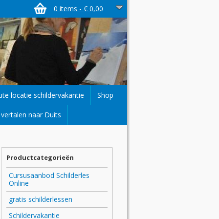
0 items -
€
0,00
ute locatie schildervakantie
Shop
vertalen naar Duits
Productcategorieën
Cursusaanbod Schilderles
Online
gratis schilderlessen
Schildervakantie