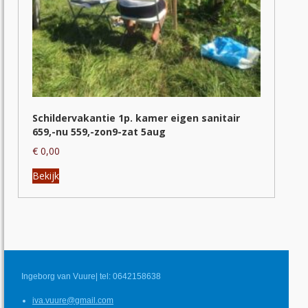
Schildervakantie 1p. kamer eigen sanitair
659,-nu 559,-zon9-zat 5aug
€
0,00
Dit
Bekijk
product
heeft
meerdere
variaties.
Deze
optie
kan
Ingeborg van Vuure| tel: 0642158638
gekozen
worden
iva.vuure@gmail.com