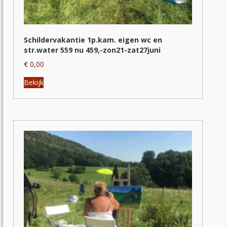
Schildervakantie 1p.kam. eigen wc en
str.water 559 nu 459,-zon21-zat27juni
€
0,00
Dit
Bekijk
product
heeft
meerdere
variaties.
Deze
optie
kan
gekozen
worden
op
de
productpagina