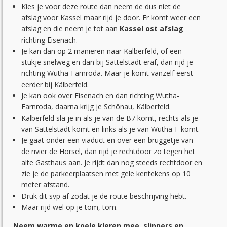
Kies je voor deze route dan neem de dus niet de
afslag voor Kassel maar rijd je door. Er komt weer een
afslag en die neem je tot aan
Kassel ost afslag
richting Eisenach.
Je kan dan op 2 manieren naar Kälberfeld, of een
stukje snelweg en dan bij Sättelstädt eraf, dan rijd je
richting Wutha-Farnroda. Maar je komt vanzelf eerst
eerder bij Kälberfeld.
Je kan ook over Eisenach en dan richting Wutha-
Farnroda, daarna krijg je Schönau, Kälberfeld.
Kälberfeld sla je in als je van de B7 komt, rechts als je
van Sättelstädt komt en links als je van Wutha-F komt.
Je gaat onder een viaduct en over een bruggetje van
de rivier de Hörsel, dan rijd je rechtdoor zo tegen het
alte Gasthaus aan. Je rijdt dan nog steeds rechtdoor en
zie je de parkeerplaatsen met gele kentekens op 10
meter afstand.
Druk dit svp af zodat je de route beschrijving hebt.
Maar rijd wel op je tom, tom.
Neem warme en koele kleren mee, slippers en