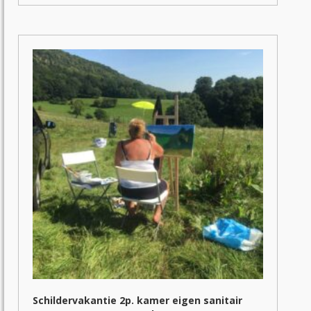
heeft
meerdere
variaties.
Deze
optie
kan
gekozen
worden
op
de
productpagina
Schildervakantie 2p. kamer eigen sanitair