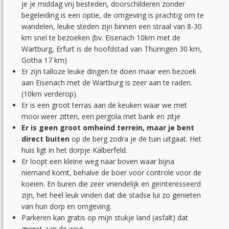
je je middag vrij besteden, doorschilderen zonder
begeleiding is een optie, de omgeving is prachtig om te
wandelen, leuke steden zijn binnen een straal van 8-30
km snel te bezoeken (bv. Eisenach 10km met de
Wartburg, Erfurt is de hoofdstad van Thüringen 30 km,
Gotha 17 km)
Er zijn talloze leuke dingen te doen maar een bezoek
aan Eisenach met de Wartburg is zeer aan te raden.
(10km verderop).
Er is een groot terras aan de keuken waar we met
mooi weer zitten, een pergola met bank en zitje
Er is geen groot omheind terrein, maar je bent
direct buiten
op de berg zodra je de tuin uitgaat. Het
huis ligt in het dorpje Kälberfeld.
Er loopt een kleine weg naar boven waar bijna
niemand komt, behalve de boer voor controle voor de
koeien. En buren die zeer vriendelijk en geïnteresseerd
zijn, het heel leuk vinden dat die stadse lui zo genieten
van hun dorp en omgeving.
Parkeren kan gratis op mijn stukje land (asfalt) dat
grenst aan de weg