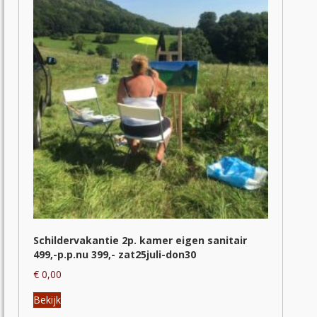
Schildervakantie 2p. kamer eigen sanitair
499,-p.p.nu 399,- zat25juli-don30
€
0,00
Dit
Bekijk
product