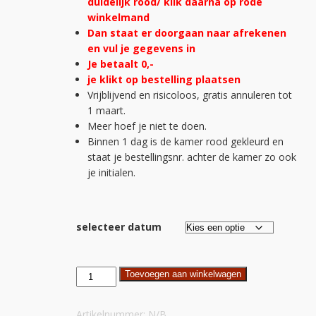
duidelijk rood/ klik daarna op rode
winkelmand
Dan staat er doorgaan naar afrekenen
en vul je gegevens in
Je betaalt 0,-
je klikt op bestelling plaatsen
Vrijblijvend en risicoloos, gratis annuleren tot
1 maart.
Meer hoef je niet te doen.
Binnen 1 dag is de kamer rood gekleurd en
staat je bestellingsnr. achter de kamer zo ook
je initialen.
selecteer datum
Schildervakantie
Toevoegen aan winkelwagen
1p.
kamer
Artikelnummer:
N/B