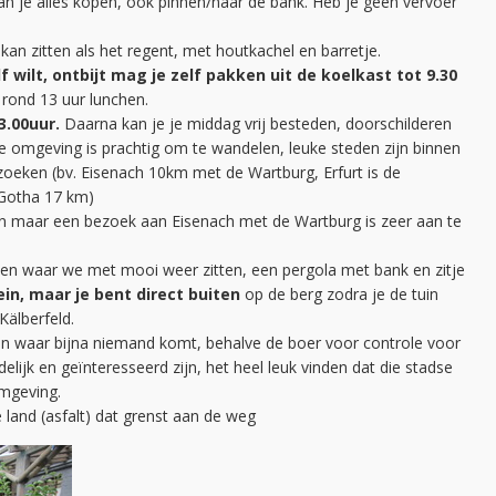
kan je alles kopen, ook pinnen/naar de bank. Heb je geen vervoer
 kan zitten als het regent, met houtkachel en barretje.
wilt, ontbijt mag je zelf pakken uit de koelkast tot 9.30
rond 13 uur lunchen.
3.00uur.
Daarna kan je je middag vrij besteden, doorschilderen
de omgeving is prachtig om te wandelen, leuke steden zijn binnen
zoeken (bv. Eisenach 10km met de Wartburg, Erfurt is de
 Gotha 17 km)
oen maar een bezoek aan Eisenach met de Wartburg is zeer aan te
uken waar we met mooi weer zitten, een pergola met bank en zitje
in, maar je bent direct buiten
op de berg zodra je de tuin
 Kälberfeld.
en waar bijna niemand komt, behalve de boer voor controle voor
delijk en geïnteresseerd zijn, het heel leuk vinden dat die stadse
omgeving.
 land (asfalt) dat grenst aan de weg