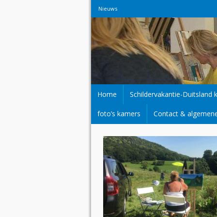
Nieuws
Home
Schildervakantie-Duitsland 
foto’s kamers
Contact & algemen