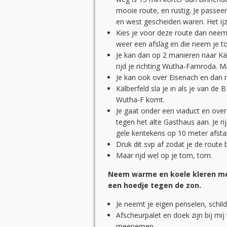
mooie route, en rustig. Je passee
en west gescheiden waren. Het ijz
Kies je voor deze route dan neem 
weer een afslag en die neem je t
Je kan dan op 2 manieren naar Käl
rijd je richting Wutha-Farnroda. M
Je kan ook over Eisenach en dan r
Kälberfeld sla je in als je van de 
Wutha-F komt.
Je gaat onder een viaduct en over 
tegen het alte Gasthaus aan. Je r
gele kentekens op 10 meter afsta
Druk dit svp af zodat je de route 
Maar rijd wel op je tom, tom.
Neem warme en koele kleren mee
een hoedje tegen de zon.
Je neemt je eigen penselen, schil
Afscheurpalet en doek zijn bij mij
meenemen.