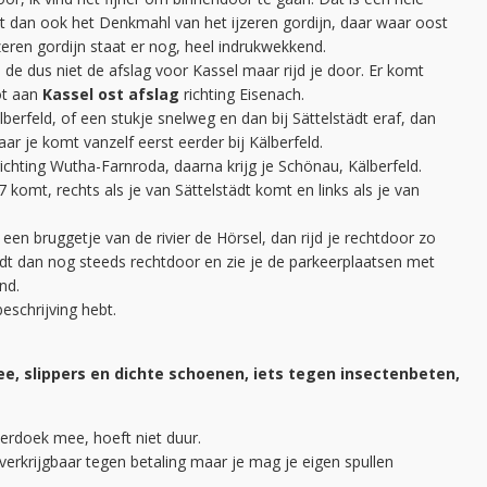
rt dan ook het Denkmahl van het ijzeren gordijn, daar waar oost
eren gordijn staat er nog, heel indrukwekkend.
de dus niet de afslag voor Kassel maar rijd je door. Er komt
ot aan
Kassel ost afslag
richting Eisenach.
berfeld, of een stukje snelweg en dan bij Sättelstädt eraf, dan
aar je komt vanzelf eerst eerder bij Kälberfeld.
ichting Wutha-Farnroda, daarna krijg je Schönau, Kälberfeld.
B7 komt, rechts als je van Sättelstädt komt en links als je van
een bruggetje van de rivier de Hörsel, dan rijd je rechtdoor zo
ijdt dan nog steeds rechtdoor en zie je de parkeerplaatsen met
nd.
beschrijving hebt.
, slippers en dichte schoenen, iets tegen insectenbeten,
derdoek mee, hoeft niet duur.
 verkrijgbaar tegen betaling maar je mag je eigen spullen