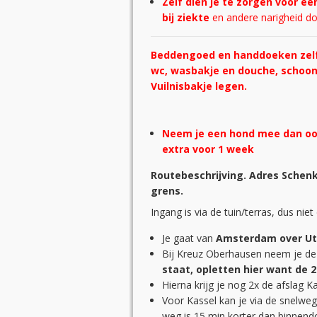
Zelf dien je te zorgen voor ee
bij ziekte
en andere narigheid d
Beddengoed en handdoeken zelf 
wc, wasbakje en douche, schoon
Vuilnisbakje legen.
Neem je een hond mee dan ook 
extra voor 1 week
Routebeschrijving. Adres Schenk
grens.
Ingang is via de tuin/terras, dus ni
Je gaat van
Amsterdam over Ut
Bij Kreuz Oberhausen neem je d
staat, opletten hier want de 2
Hierna krijg je nog 2x de afslag K
Voor Kassel kan je via de snelwe
weg is 15 min korter dan binnendo