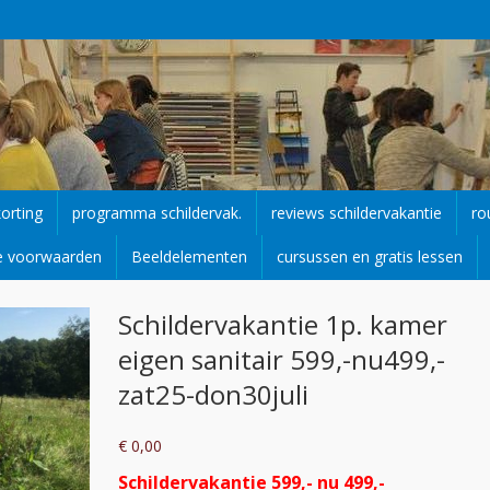
korting
programma schildervak.
reviews schildervakantie
ro
e voorwaarden
Beeldelementen
cursussen en gratis lessen
Schildervakantie 1p. kamer
eigen sanitair 599,-nu499,-
zat25-don30juli
€
0,00
Schildervakantie 599,- nu 499,-