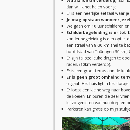
Wutha is 5km verderop
, daar 
dan wil ik het halen voor je.
Er is een heerlijke eetzaal waar je
Je mag opstaan wanneer jezelf 
We gaan om 10 uur schilderen en 
Schilderbegeleiding is er tot 1
zonder begeleiding is een optie, 
een straal van 8-30 km snel te be
hoofdstad van Thüringen 30 km,
Er zijn talloze leuke dingen te d
raden. (10km verderop).
Er is een groot terras aan de ke
Er is geen groot omheind terre
uitgaat. Het huis ligt in het dorpje
Er loopt een kleine weg naar bov
de koeien. En buren die zeer vrien
lui zo genieten van hun dorp en 
Parkeren kan gratis op mijn stukje