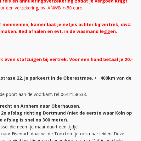
n reis en annuleringsverzekering zodat je vergoed krijgt
oor een verzekering, bv. ANWB +-50 euro.
meenemen, kamer laat je netjes achter bij vertrek, dwz:
maken. Bed afhalen en evt. in de wasmand leggen.
even stofzuigen bij vertrek. Voor een hond betaal je 20,-
strase 22, je parkeert in de Oberestrase. +_ 400km van de
et de poort aan de voorkant. tel-0642158638.
recht en Arnhem naar Oberhausen.
e
2e afslag richting Dortmund (niet de eerste waar Köln op
e afslag is snel na 300 meter).
assel die neem je maar duurt een tijdje.
g naar Eisenach daar wil de Tom tom je ook naar leiden. Deze
or, ik vind het fijner om binnendoor te gaan. Dat is een hele