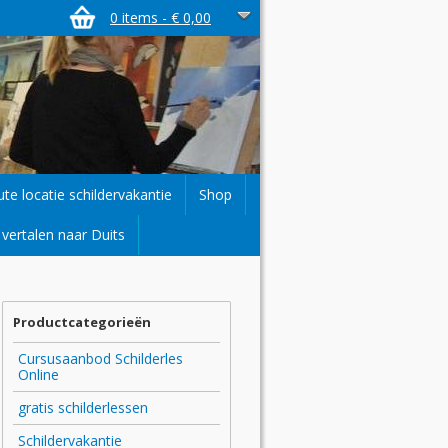
0 items -
€
0,00
ute locatie schildervakantie
Shop
vertalen naar Duits
Productcategorieën
Cursusaanbod Schilderles
Online
gratis schilderlessen
Schildervakantie