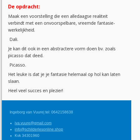
De opdracht:
Maak een voorstelling die een alledaagse realiteit
verbindt met een onvoorspelbare, vreemde fantasie-
werkelijkheid.
Dali.
Je kan dit ook in een abstractere vorm doen bv. zoals
picasso dat deed.
Picasso.
Het leuke is dat je je fantasie helemaal op hol kan laten
slaan.
Heel veel succes en plezier!
Ingeborg van Vuure| tel: 0642158638
iva.vuure@gmail.com
info@schilderlesonline.shop
Kvk 34301960