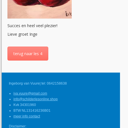
Succes en heel veel plezier!
Lieve groet Inge
terug naar les 4
Ingeborg van Vuure| tel: 0642158638
iva.vuure@gmail.com
info@schilderlesonline.shop
Kvk 34301960
BTW NL131416236B01
meer info contact
Disclaimer: