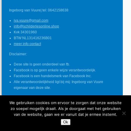
Ingeborg van Vuure| tel: 0642158638
iva.vuure@gmail.com
info@schilderlesonline.shop
Kvk 34301960
BTW NL131416236B01
meer info contact
Disclaimer:
Dese site is geen onderdeel van fb.
Facebook is op geen enkele wijze verantwoordelijk.
Facebook is een handelsmerk van Facebook Inc.
Alle verantwoordelijkheid ligt bij mij: Ingeborg van Vuure
eigenaar van deze site.
We gebruiken cookies om ervoor te zorgen dat onze website
zo soepel mogelijk draait. Als je doorgaat met het gebruiken
© COPYRIGHT SCHILDERLES ONLINE
van de website, gaan we er vanuit dat je ermee instemt.
INGEBORG VAN VUURE
Ok