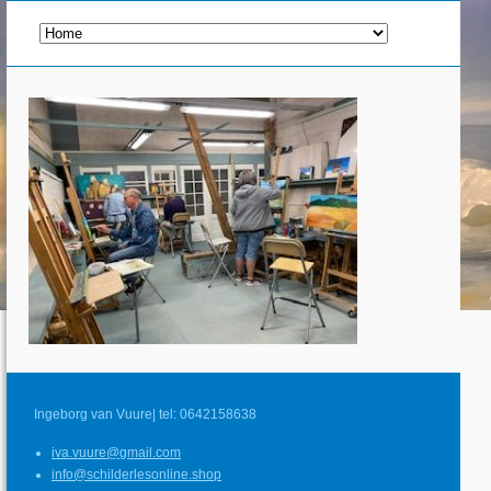
Ingeborg van Vuure| tel: 0642158638
iva.vuure@gmail.com
info@schilderlesonline.shop