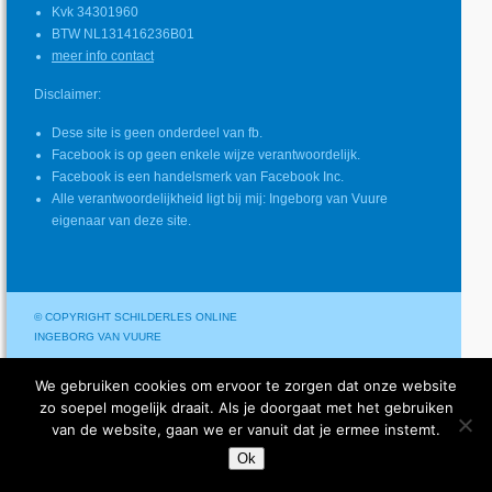
Kvk 34301960
BTW NL131416236B01
meer info contact
Disclaimer:
Dese site is geen onderdeel van fb.
Facebook is op geen enkele wijze verantwoordelijk.
Facebook is een handelsmerk van Facebook Inc.
Alle verantwoordelijkheid ligt bij mij: Ingeborg van Vuure
eigenaar van deze site.
© COPYRIGHT SCHILDERLES ONLINE
INGEBORG VAN VUURE
We gebruiken cookies om ervoor te zorgen dat onze website
zo soepel mogelijk draait. Als je doorgaat met het gebruiken
van de website, gaan we er vanuit dat je ermee instemt.
Ok