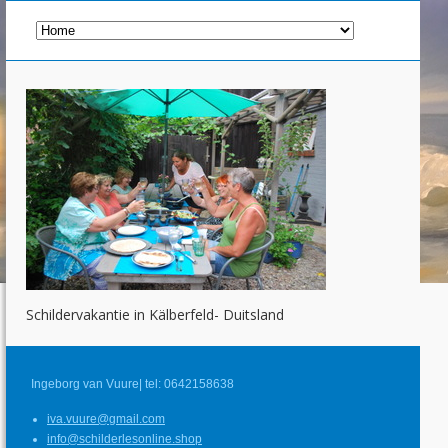
Schildervakantie in Kälberfeld- Duitsland
Ingeborg van Vuure| tel: 0642158638
iva.vuure@gmail.com
info@schilderlesonline.shop