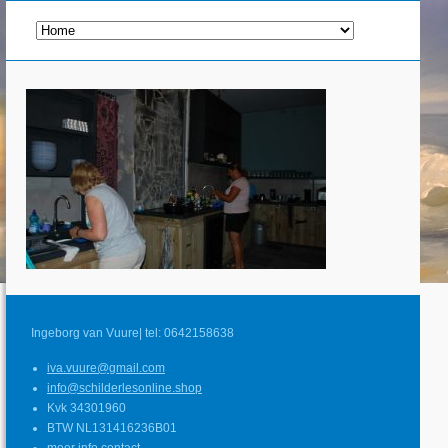
Ingeborg van Vuure| tel: 0642158638
iva.vuure@gmail.com
info@schilderlesonline.shop
Kvk 34301960
BTW NL131416236B01