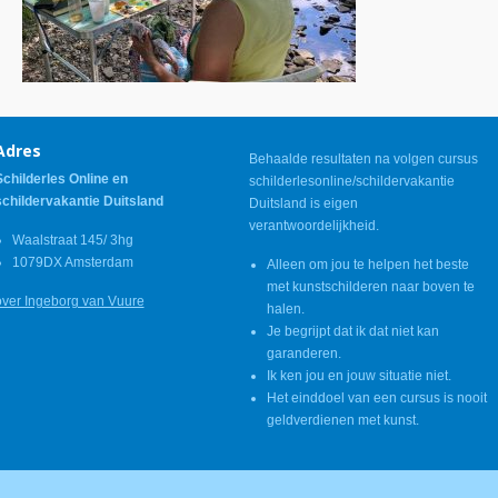
Adres
Behaalde resultaten na volgen cursus
Schilderles Online en
schilderlesonline/schildervakantie
schildervakantie Duitsland
Duitsland is eigen
verantwoordelijkheid.
Waalstraat 145/ 3hg
1079DX Amsterdam
Alleen om jou te helpen het beste
met kunstschilderen naar boven te
over Ingeborg van Vuure
halen.
Je begrijpt dat ik dat niet kan
garanderen.
Ik ken jou en jouw situatie niet.
Het einddoel van een cursus is nooit
geldverdienen met kunst.