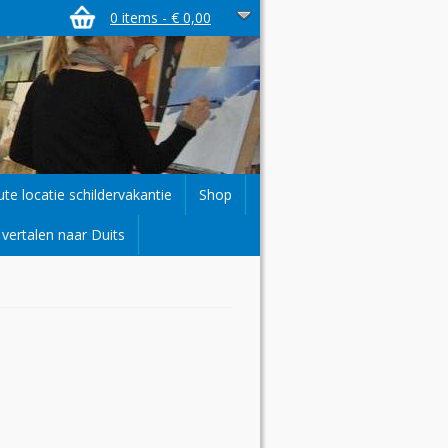
0 items -
€
0,00
ute locatie schildervakantie
Shop
vertalen naar Duits