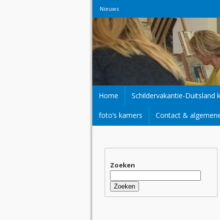
Nieuws
Home
Schildervakantie-Duitsland 
foto’s kamers
Contact & algemen
Zoeken
Zoeken
naar: