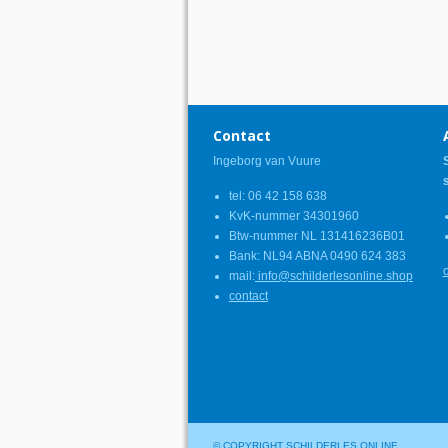
Contact
Ingeborg van Vuure
tel: 06 42 158 638
KvK-nummer 34301960
Btw-nummer NL 131416236B01
Bank: NL94 ABNA 0490 624 383
mail:
info@schilderlesonline.shop
contact
© COPYRIGHT SCHILDERLES ONLINE