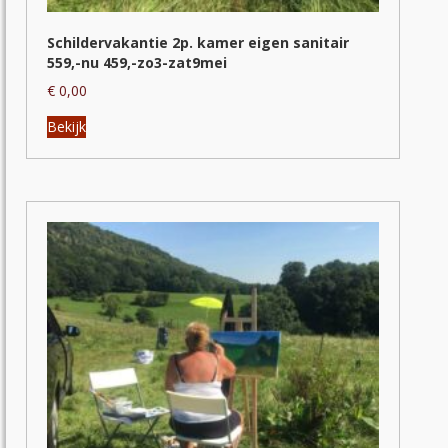
Schildervakantie 2p. kamer eigen sanitair
559,-nu 459,-zo3-zat9mei
€
0,00
Dit
Bekijk
product
heeft
meerdere
variaties.
Deze
optie
kan
gekozen
worden
op
de
productpagina