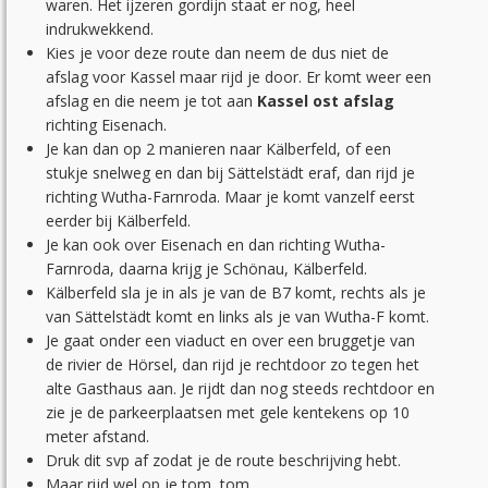
waren. Het ijzeren gordijn staat er nog, heel
indrukwekkend.
Kies je voor deze route dan neem de dus niet de
afslag voor Kassel maar rijd je door. Er komt weer een
afslag en die neem je tot aan
Kassel ost afslag
richting Eisenach.
Je kan dan op 2 manieren naar Kälberfeld, of een
stukje snelweg en dan bij Sättelstädt eraf, dan rijd je
richting Wutha-Farnroda. Maar je komt vanzelf eerst
eerder bij Kälberfeld.
Je kan ook over Eisenach en dan richting Wutha-
Farnroda, daarna krijg je Schönau, Kälberfeld.
Kälberfeld sla je in als je van de B7 komt, rechts als je
van Sättelstädt komt en links als je van Wutha-F komt.
Je gaat onder een viaduct en over een bruggetje van
de rivier de Hörsel, dan rijd je rechtdoor zo tegen het
alte Gasthaus aan. Je rijdt dan nog steeds rechtdoor en
zie je de parkeerplaatsen met gele kentekens op 10
meter afstand.
Druk dit svp af zodat je de route beschrijving hebt.
Maar rijd wel op je tom, tom.