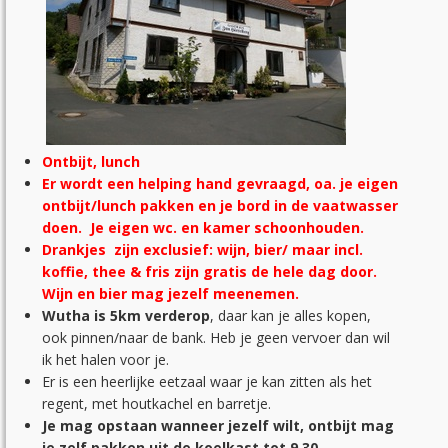
Ontbijt, lunch
Er wordt een helping hand gevraagd, oa. je eigen
ontbijt/lunch pakken en je bord in de vaatwasser
doen. Je eigen wc. en kamer schoonhouden.
Drankjes zijn exclusief: wijn, bier/ maar incl.
koffie, thee & fris zijn gratis de hele dag door.
Wijn en bier mag jezelf meenemen.
Wutha is 5km verderop
, daar kan je alles kopen,
ook pinnen/naar de bank. Heb je geen vervoer dan wil
ik het halen voor je.
Er is een heerlijke eetzaal waar je kan zitten als het
regent, met houtkachel en barretje.
Je mag opstaan wanneer jezelf wilt, ontbijt mag
je zelf pakken uit de koelkast tot 9.30