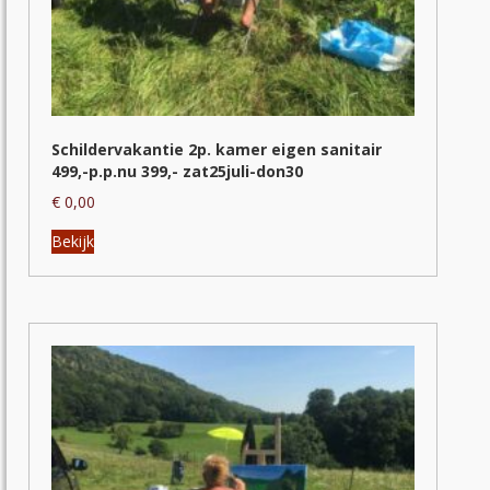
Schildervakantie 2p. kamer eigen sanitair
499,-p.p.nu 399,- zat25juli-don30
€
0,00
Dit
Bekijk
product
heeft
meerdere
variaties.
Deze
optie
kan
gekozen
worden
op
de