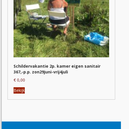
productpagina
Schildervakantie 2p. kamer eigen sanitair
367,-p.p. zon29juni-vrij4juli
€
0,00
Dit
Bekijk
product
heeft
meerdere
variaties.
Deze
optie