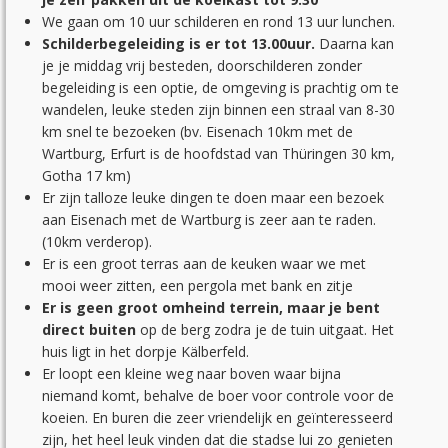
We gaan om 10 uur schilderen en rond 13 uur lunchen.
Schilderbegeleiding is er tot 13.00uur.
Daarna kan
je je middag vrij besteden, doorschilderen zonder
begeleiding is een optie, de omgeving is prachtig om te
wandelen, leuke steden zijn binnen een straal van 8-30
km snel te bezoeken (bv. Eisenach 10km met de
Wartburg, Erfurt is de hoofdstad van Thüringen 30 km,
Gotha 17 km)
Er zijn talloze leuke dingen te doen maar een bezoek
aan Eisenach met de Wartburg is zeer aan te raden.
(10km verderop).
Er is een groot terras aan de keuken waar we met
mooi weer zitten, een pergola met bank en zitje
Er is geen groot omheind terrein, maar je bent
direct buiten
op de berg zodra je de tuin uitgaat. Het
huis ligt in het dorpje Kälberfeld.
Er loopt een kleine weg naar boven waar bijna
niemand komt, behalve de boer voor controle voor de
koeien. En buren die zeer vriendelijk en geïnteresseerd
zijn, het heel leuk vinden dat die stadse lui zo genieten