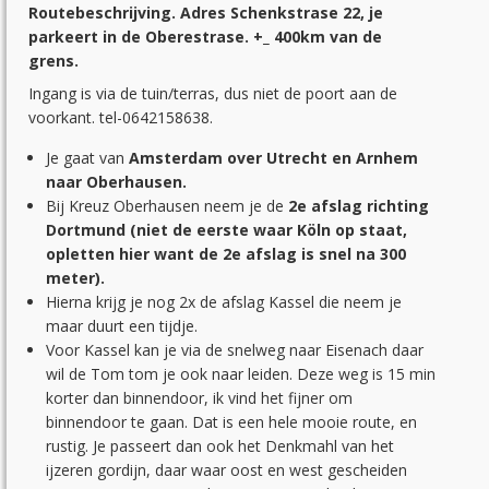
Routebeschrijving. Adres Schenkstrase 22, je
parkeert in de Oberestrase. +_ 400km van de
grens.
Ingang is via de tuin/terras, dus niet de poort aan de
voorkant. tel-0642158638.
Je gaat van
Amsterdam over Utrecht en Arnhem
naar Oberhausen.
Bij Kreuz Oberhausen neem je de
2e afslag richting
Dortmund (niet de eerste waar Köln op staat,
opletten hier want de 2e afslag is snel na 300
meter).
Hierna krijg je nog 2x de afslag Kassel die neem je
maar duurt een tijdje.
Voor Kassel kan je via de snelweg naar Eisenach daar
wil de Tom tom je ook naar leiden. Deze weg is 15 min
korter dan binnendoor, ik vind het fijner om
binnendoor te gaan. Dat is een hele mooie route, en
rustig. Je passeert dan ook het Denkmahl van het
ijzeren gordijn, daar waar oost en west gescheiden