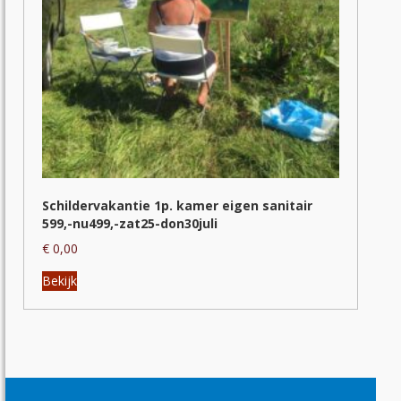
productpagina
Schildervakantie 1p. kamer eigen sanitair
599,-nu499,-zat25-don30juli
€
0,00
Dit
Bekijk
product
heeft
meerdere
variaties.
Deze
optie