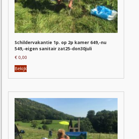
Schildervakantie 1p. op 2p kamer 649,-nu
549,-eigen sanitair zat25-don30juli
€
0,00
Dit
Bekijk
product
heeft
meerdere
variaties.
Deze
optie
kan
gekozen
worden
op
de