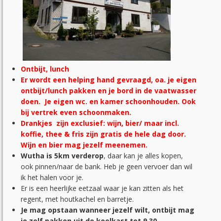
Ontbijt, lunch
Er wordt een helping hand gevraagd, oa. je eigen
ontbijt/lunch pakken en je bord in de vaatwasser
doen. Je eigen wc. en kamer schoonhouden.
Ook
bij vertrek even schoonmaken.
Drankjes zijn exclusief: wijn, bier/ maar incl.
koffie, thee & fris zijn gratis de hele dag door.
Wijn en bier mag jezelf meenemen.
Wutha is 5km verderop
, daar kan je alles kopen,
ook pinnen/naar de bank. Heb je geen vervoer dan wil
ik het halen voor je.
Er is een heerlijke eetzaal waar je kan zitten als het
regent, met houtkachel en barretje.
Je mag opstaan wanneer jezelf wilt, ontbijt mag
je zelf pakken uit de koelkast tot 9.30