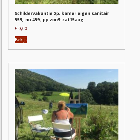
Schildervakantie 2p. kamer eigen sanitair
559,-nu 459,-pp.zon9-zat15aug
€
0,00
Dit
Bekijk
product
heeft
meerdere
variaties.
Deze
optie
kan
gekozen
worden
op
de
productpagina