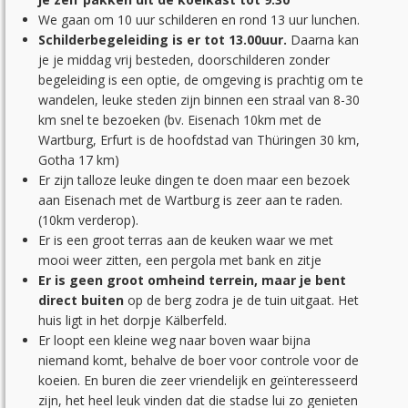
We gaan om 10 uur schilderen en rond 13 uur lunchen.
Schilderbegeleiding is er tot 13.00uur.
Daarna kan
je je middag vrij besteden, doorschilderen zonder
begeleiding is een optie, de omgeving is prachtig om te
wandelen, leuke steden zijn binnen een straal van 8-30
km snel te bezoeken (bv. Eisenach 10km met de
Wartburg, Erfurt is de hoofdstad van Thüringen 30 km,
Gotha 17 km)
Er zijn talloze leuke dingen te doen maar een bezoek
aan Eisenach met de Wartburg is zeer aan te raden.
(10km verderop).
Er is een groot terras aan de keuken waar we met
mooi weer zitten, een pergola met bank en zitje
Er is geen groot omheind terrein, maar je bent
direct buiten
op de berg zodra je de tuin uitgaat. Het
huis ligt in het dorpje Kälberfeld.
Er loopt een kleine weg naar boven waar bijna
niemand komt, behalve de boer voor controle voor de
koeien. En buren die zeer vriendelijk en geïnteresseerd
zijn, het heel leuk vinden dat die stadse lui zo genieten