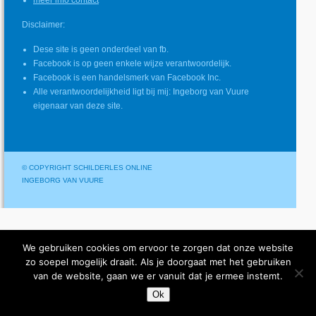
meer info contact
Disclaimer:
Dese site is geen onderdeel van fb.
Facebook is op geen enkele wijze verantwoordelijk.
Facebook is een handelsmerk van Facebook Inc.
Alle verantwoordelijkheid ligt bij mij: Ingeborg van Vuure
eigenaar van deze site.
© COPYRIGHT SCHILDERLES ONLINE
INGEBORG VAN VUURE
We gebruiken cookies om ervoor te zorgen dat onze website
zo soepel mogelijk draait. Als je doorgaat met het gebruiken
van de website, gaan we er vanuit dat je ermee instemt.
Ok