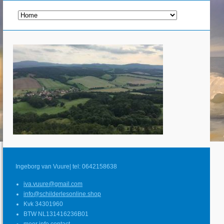
Ingeborg van Vuure| tel: 0642158638
iva.vuure@gmail.com
info@schilderlesonline.shop
Kvk 34301960
BTW NL131416236B01