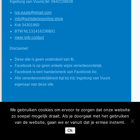
Ingeborg van Vuure| tel: 0642158638
iva.vuure@gmail.com
info@schilderlesonline.shop
Kvk 34301960
BTW NL131416236B01
meer info contact
Disclaimer:
Dese site is geen onderdeel van fb.
Facebook is op geen enkele wijze verantwoordelijk.
Facebook is een handelsmerk van Facebook Inc.
Alle verantwoordelijkheid ligt bij mij: Ingeborg van Vuure
eigenaar van deze site.
We gebruiken cookies om ervoor te zorgen dat onze website
© COPYRIGHT SCHILDERLES ONLINE
zo soepel mogelijk draait. Als je doorgaat met het gebruiken
INGEBORG VAN VUURE
van de website, gaan we er vanuit dat je ermee instemt.
Ok