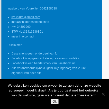
Ingeborg van Vuure| tel: 0642158638
iva.vuure@gmail.com
info@schilderlesonline.shop
Kvk 34301960
BTW NL131416236B01
meer info contact
Disclaimer:
Dese site is geen onderdeel van fb.
Facebook is op geen enkele wijze verantwoordelijk.
Facebook is een handelsmerk van Facebook Inc.
Alle verantwoordelijkheid ligt bij mij: Ingeborg van Vuure
eigenaar van deze site.
We gebruiken cookies om ervoor te zorgen dat onze website
zo soepel mogelijk draait. Als je doorgaat met het gebruiken
© COPYRIGHT SCHILDERLES ONLINE
van de website, gaan we er vanuit dat je ermee instemt.
INGEBORG VAN VUURE
Ok