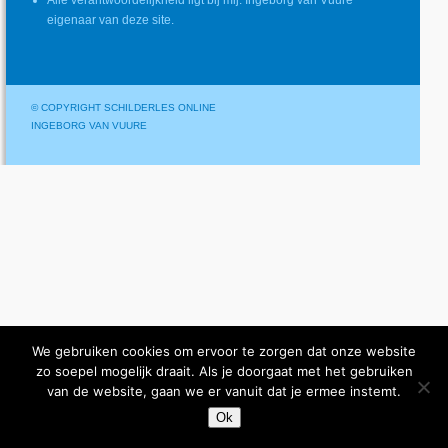
Alle verantwoordelijkheid ligt bij mij: Ingeborg van Vuure
eigenaar van deze site.
© COPYRIGHT SCHILDERLES ONLINE
INGEBORG VAN VUURE
We gebruiken cookies om ervoor te zorgen dat onze website
zo soepel mogelijk draait. Als je doorgaat met het gebruiken
van de website, gaan we er vanuit dat je ermee instemt.
Ok