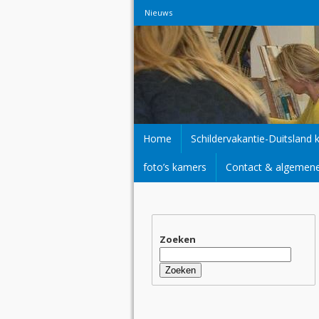
Nieuws
Home
Schildervakantie-Duitsland 
foto’s kamers
Contact & algemen
Zoeken
Zoeken
naar: