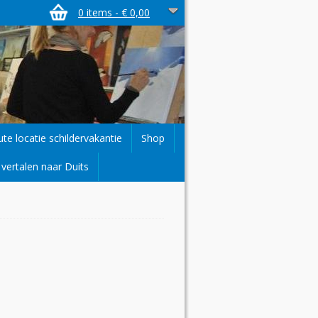
0 items -
€
0,00
ute locatie schildervakantie
Shop
vertalen naar Duits