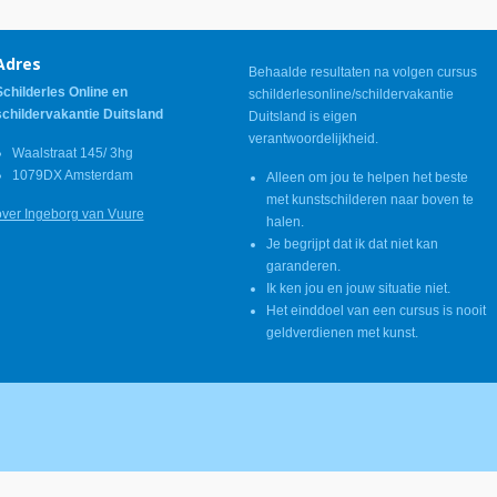
Adres
Behaalde resultaten na volgen cursus
Schilderles Online en
schilderlesonline/schildervakantie
schildervakantie Duitsland
Duitsland is eigen
verantwoordelijkheid.
Waalstraat 145/ 3hg
1079DX Amsterdam
Alleen om jou te helpen het beste
met kunstschilderen naar boven te
over Ingeborg van Vuure
halen.
Je begrijpt dat ik dat niet kan
garanderen.
Ik ken jou en jouw situatie niet.
Het einddoel van een cursus is nooit
geldverdienen met kunst.