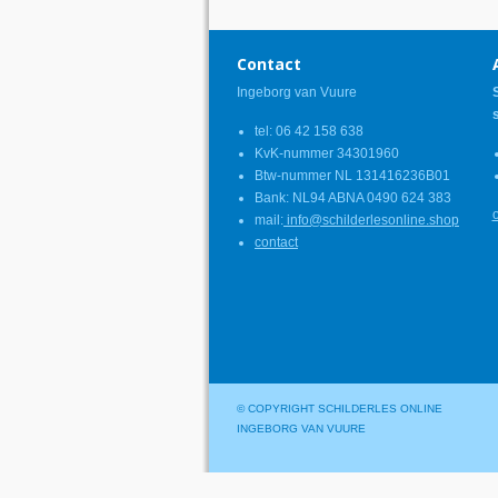
Contact
Ingeborg van Vuure
tel: 06 42 158 638
KvK-nummer 34301960
Btw-nummer NL 131416236B01
Bank: NL94 ABNA 0490 624 383
mail:
info@schilderlesonline.shop
contact
© COPYRIGHT SCHILDERLES ONLINE
INGEBORG VAN VUURE