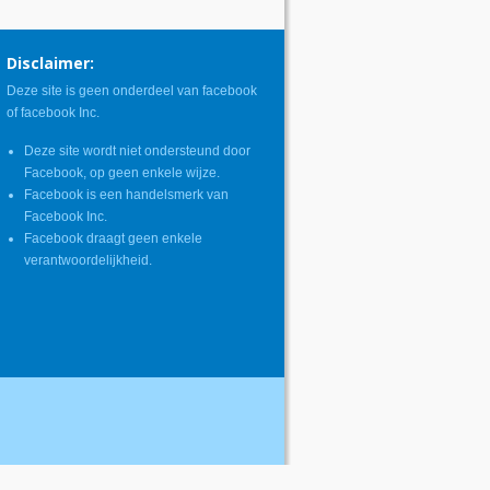
Disclaimer:
Deze site is geen onderdeel van facebook
of facebook Inc.
Deze site wordt niet ondersteund door
Facebook, op geen enkele wijze.
Facebook is een handelsmerk van
Facebook Inc.
Facebook draagt geen enkele
verantwoordelijkheid.