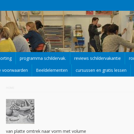
korting
programma schildervak.
reviews schildervakantie
ro
e voorwaarden
Beeldelementen
cursussen en gratis lessen
HOME
van platte omtrek naar vorm met volume